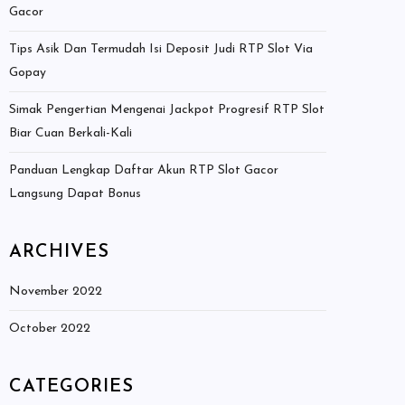
Gacor
Tips Asik Dan Termudah Isi Deposit Judi RTP Slot Via
Gopay
Simak Pengertian Mengenai Jackpot Progresif RTP Slot
Biar Cuan Berkali-Kali
Panduan Lengkap Daftar Akun RTP Slot Gacor
Langsung Dapat Bonus
ARCHIVES
November 2022
October 2022
CATEGORIES