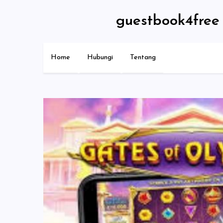
Skip
guestbook4free 
to
content
Home
Hubungi
Tentang