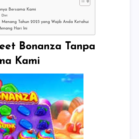
anya Bersama Kami
 Diri
g Menang Tahun 2023 yang Wajib Anda Ketahui
enang Hari Ini
weet Bonanza Tanpa
ama Kami