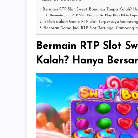
Bermain RTP Slot Sweet Bonanza Tanpa Kalah? H
Bermain Judi RTP Slot Pragmatic Play Bisa Bikin Lupa
Istilah dalam Game RTP Slot Terpercaya Gampan
Bocoran Game Judi RTP Slot Tertinggi Gampang M
Bermain RTP Slot S
Kalah? Hanya Bers