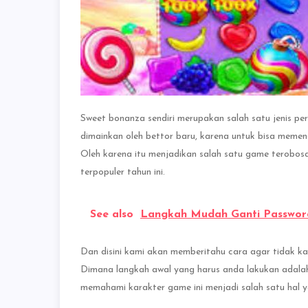
Sweet bonanza sendiri merupakan salah satu jenis p
dimainkan oleh bettor baru, karena untuk bisa memena
Oleh karena itu menjadikan salah satu game terobosan
terpopuler tahun ini.
See also
Langkah Mudah Ganti Password 
Dan disini kami akan memberitahu cara agar tidak ka
Dimana langkah awal yang harus anda lakukan adala
memahami karakter game ini menjadi salah satu hal y