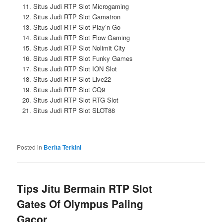
Situs Judi RTP Slot Microgaming
Situs Judi RTP Slot Gamatron
Situs Judi RTP Slot Play’n Go
Situs Judi RTP Slot Flow Gaming
Situs Judi RTP Slot Nolimit City
Situs Judi RTP Slot Funky Games
Situs Judi RTP Slot ION Slot
Situs Judi RTP Slot Live22
Situs Judi RTP Slot CQ9
Situs Judi RTP Slot RTG Slot
Situs Judi RTP Slot SLOT88
Posted in
Berita Terkini
Tips Jitu Bermain RTP Slot
Gates Of Olympus Paling
Gacor