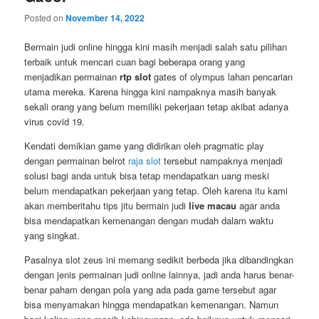
Posted on
November 14, 2022
Bermain judi online hingga kini masih menjadi salah satu pilihan
terbaik untuk mencari cuan bagi beberapa orang yang
menjadikan permainan
rtp slot
gates of olympus lahan pencarian
utama mereka. Karena hingga kini nampaknya masih banyak
sekali orang yang belum memiliki pekerjaan tetap akibat adanya
virus covid 19.
Kendati demikian game yang didirikan oleh pragmatic play
dengan permainan belrot
raja slot
tersebut nampaknya menjadi
solusi bagi anda untuk bisa tetap mendapatkan uang meski
belum mendapatkan pekerjaan yang tetap. Oleh karena itu kami
akan memberitahu tips jitu bermain judi
live macau
agar anda
bisa mendapatkan kemenangan dengan mudah dalam waktu
yang singkat.
Pasalnya slot zeus ini memang sedikit berbeda jika dibandingkan
dengan jenis permainan judi online lainnya, jadi anda harus benar-
benar paham dengan pola yang ada pada game tersebut agar
bisa menyamakan hingga mendapatkan kemenangan. Namun