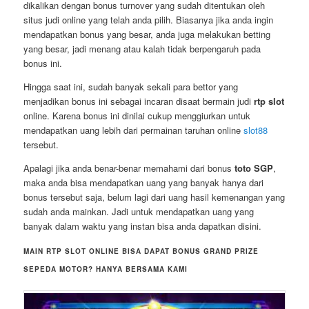
dikalikan dengan bonus turnover yang sudah ditentukan oleh
situs judi online yang telah anda pilih. Biasanya jika anda ingin
mendapatkan bonus yang besar, anda juga melakukan betting
yang besar, jadi menang atau kalah tidak berpengaruh pada
bonus ini.
Hingga saat ini, sudah banyak sekali para bettor yang
menjadikan bonus ini sebagai incaran disaat bermain judi
rtp slot
online. Karena bonus ini dinilai cukup menggiurkan untuk
mendapatkan uang lebih dari permainan taruhan online
slot88
tersebut.
Apalagi jika anda benar-benar memahami dari bonus
toto SGP
,
maka anda bisa mendapatkan uang yang banyak hanya dari
bonus tersebut saja, belum lagi dari uang hasil kemenangan yang
sudah anda mainkan. Jadi untuk mendapatkan uang yang
banyak dalam waktu yang instan bisa anda dapatkan disini.
MAIN RTP SLOT ONLINE BISA DAPAT BONUS GRAND PRIZE
SEPEDA MOTOR? HANYA BERSAMA KAMI