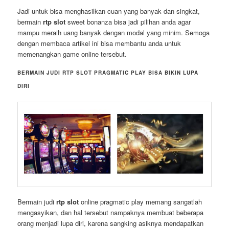
Jadi untuk bisa menghasilkan cuan yang banyak dan singkat,
bermain
rtp slot
sweet bonanza bisa jadi pilihan anda agar
mampu meraih uang banyak dengan modal yang minim. Semoga
dengan membaca artikel ini bisa membantu anda untuk
memenangkan game online tersebut.
BERMAIN JUDI RTP SLOT PRAGMATIC PLAY BISA BIKIN LUPA
DIRI
Bermain judi
rtp slot
online pragmatic play memang sangatlah
mengasyikan, dan hal tersebut nampaknya membuat beberapa
orang menjadi lupa diri, karena sangking asiknya mendapatkan