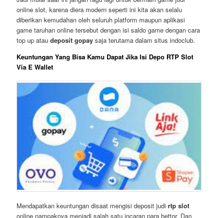
online slot, karena diera modern seperti ini kita akan selalu
diberikan kemudahan oleh seluruh platform maupun aplikasi
game taruhan online tersebut dengan isi saldo game dengan cara
top up atau
deposit gopay
saja terutama dalam situs indoclub.
Keuntungan Yang Bisa Kamu Dapat Jika Isi Depo RTP Slot
Via E Wallet
Mendapatkan keuntungan disaat mengisi deposit judi
rtp slot
online nampaknya menjadi salah satu incaran para bettor. Dan