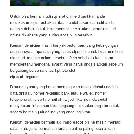
Untuk bisa bermain judi
rtp slot
online dipastikan anda
melakukan registrasi akun atau mendaftarkan data diri anda
terlebih dahulu untuk bisa memulai melakukan permainan judi
online diwebsite yang sudah anda pilih tersebut.
Kendati demikian masih banyak bettor baru yang kebingungan
dengan syarat apa saja yang harus dipenuhi untuk bisa membuat
akun judi taruhan online tersebut. Oleh sebab itu kami akan
memberitahu mengenai syarat yang harus anda siapkan sebelum
bergabung bersama situs kpktoto slot
rtp slot
tergacor.
Dimana syarat yang harus anda siapkan terlebihdahulu adalah
data diri asli, nomer rekening bank atau e wallet, nomer
telephone aktiv serta email aktiv, jadi jika meanda sudah
menyiapkan ini semua bisa langsung melakukan register untuk
segera bermain judi online yang anda inginkan.
Kendati demikian bermain judi
mpo gacor
online masih menjadi
salah satu jenis permainan taruhan online paling populer dan