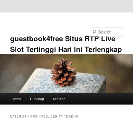
Skip to primary content
Skip to secondary content
Search
guestbook4free Situs RTP Live
Slot Tertinggi Hari Ini Terlengkap
Main
Home
Hubungi
Tentang
menu
CATEGORY ARCHIVES:
BERITA TERKINI