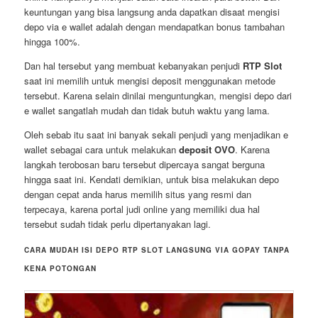
keuntungan yang bisa langsung anda dapatkan disaat mengisi
depo via e wallet adalah dengan mendapatkan bonus tambahan
hingga 100%.
Dan hal tersebut yang membuat kebanyakan penjudi
RTP Slot
saat ini memilih untuk mengisi deposit menggunakan metode
tersebut. Karena selain dinilai menguntungkan, mengisi depo dari
e wallet sangatlah mudah dan tidak butuh waktu yang lama.
Oleh sebab itu saat ini banyak sekali penjudi yang menjadikan e
wallet sebagai cara untuk melakukan
deposit OVO
. Karena
langkah terobosan baru tersebut dipercaya sangat berguna
hingga saat ini. Kendati demikian, untuk bisa melakukan depo
dengan cepat anda harus memilih situs yang resmi dan
terpecaya, karena portal judi online yang memiliki dua hal
tersebut sudah tidak perlu dipertanyakan lagi.
CARA MUDAH ISI DEPO RTP SLOT LANGSUNG VIA GOPAY TANPA
KENA POTONGAN