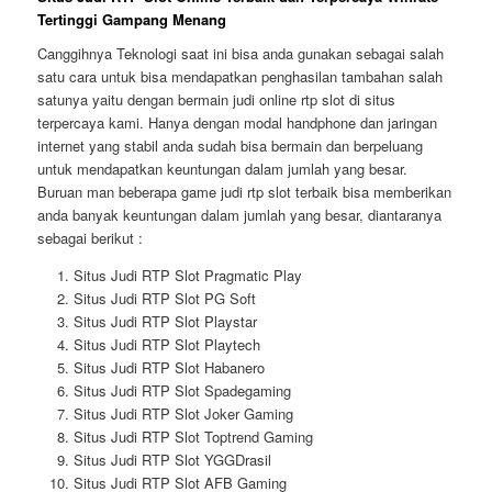
Tertinggi Gampang Menang
Canggihnya Teknologi saat ini bisa anda gunakan sebagai salah
satu cara untuk bisa mendapatkan penghasilan tambahan salah
satunya yaitu dengan bermain judi online rtp slot di situs
terpercaya kami. Hanya dengan modal handphone dan jaringan
internet yang stabil anda sudah bisa bermain dan berpeluang
untuk mendapatkan keuntungan dalam jumlah yang besar.
Buruan man beberapa game judi rtp slot terbaik bisa memberikan
anda banyak keuntungan dalam jumlah yang besar, diantaranya
sebagai berikut :
Situs Judi RTP Slot Pragmatic Play
Situs Judi RTP Slot PG Soft
Situs Judi RTP Slot Playstar
Situs Judi RTP Slot Playtech
Situs Judi RTP Slot Habanero
Situs Judi RTP Slot Spadegaming
Situs Judi RTP Slot Joker Gaming
Situs Judi RTP Slot Toptrend Gaming
Situs Judi RTP Slot YGGDrasil
Situs Judi RTP Slot AFB Gaming