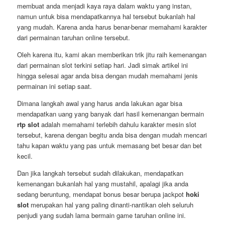
membuat anda menjadi kaya raya dalam waktu yang instan,
namun untuk bisa mendapatkannya hal tersebut bukanlah hal
yang mudah. Karena anda harus benar-benar memahami karakter
dari permainan taruhan online tersebut.
Oleh karena itu, kami akan memberikan trik jitu raih kemenangan
dari permainan slot terkini setiap hari. Jadi simak artikel ini
hingga selesai agar anda bisa dengan mudah memahami jenis
permainan ini setiap saat.
Dimana langkah awal yang harus anda lakukan agar bisa
mendapatkan uang yang banyak dari hasil kemenangan bermain
rtp slot
adalah memahami terlebih dahulu karakter mesin slot
tersebut, karena dengan begitu anda bisa dengan mudah mencari
tahu kapan waktu yang pas untuk memasang bet besar dan bet
kecil.
Dan jika langkah tersebut sudah dilakukan, mendapatkan
kemenangan bukanlah hal yang mustahil, apalagi jika anda
sedang beruntung, mendapat bonus besar berupa jackpot
hoki
slot
merupakan hal yang paling dinanti-nantikan oleh seluruh
penjudi yang sudah lama bermain game taruhan online ini.