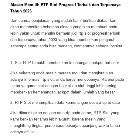
Alasan Memilih RTP Slot Progresif Terbaik dan Terpercaya
Tahun 2023
Dari semua penjelasan yang sudah kami berikan diatas, kami
akan memberikan beberapa alasan yang bisa membuat anda
lebih yakin untuk memilih bermain judi rtp slot progresif terbaik
dan terpercaya tahun 2023 yang bisa memberikan pengaruh
seberapa sering anda bisa menang, diantaranya sebagai berikut
:
1. Slot RTP terbukti memberikan keuntungan jackpot terbesar
Jika sekarang anda masih merasa ragu dan menghiraukan
adanya informasi rtp slot, anda harus mencobanya. Karena pada
faktanya game slot dengan tingkat rtp slot tinggi lebih sering
memberikan kemenangan jackpot dalam jumlah yang besar.
2. RTP Slot menampilkan data kemenangan secara up to date
Jika dibandingkan dengan data rtp pada game, RTP Slot yang
kami berikan terjamin lebih akurat, karena mesin yang
menghitung tingkat persentase bekerja sepanjang waktu tanpa
adanya offline.