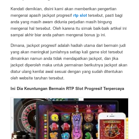
Kendati demikian, disini kami akan memberikan pengertian
mengenai apasih jackpot progresif
rtp slot
tersebut, pasti bagi
anda yang masih awam didunia perjudian masih bingung
mengenai hal tersebut. Oleh karena itu simak baik-baik artikel ini
sampai akhir biar anda paham mengenai bonus jp ini.
Dimana, jackpot progresif adalah hadiah utama dari bermain judi
yang akan meningkat jumlahnya setiap kali game slot tersebut
dimainkan namun anda tidak mendapatkan jackpot, dan jika
jackpot diperoleh maka untuk permainan berikutnya jackpot akan
diatur ulang kenilai awal sesuai dengan yang sudah ditentukan
oleh website taruhan tersebut.
Ini Dia Keuntungan Bermain RTP Slot Progresif Terpercaya