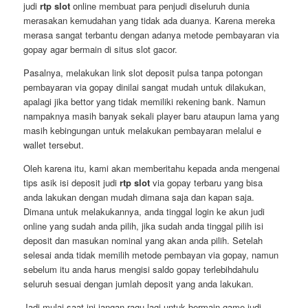
judi
rtp slot
online membuat para penjudi diseluruh dunia
merasakan kemudahan yang tidak ada duanya. Karena mereka
merasa sangat terbantu dengan adanya metode pembayaran via
gopay agar bermain di situs slot gacor.
Pasalnya, melakukan link slot deposit pulsa tanpa potongan
pembayaran via gopay dinilai sangat mudah untuk dilakukan,
apalagi jika bettor yang tidak memiliki rekening bank. Namun
nampaknya masih banyak sekali player baru ataupun lama yang
masih kebingungan untuk melakukan pembayaran melalui e
wallet tersebut.
Oleh karena itu, kami akan memberitahu kepada anda mengenai
tips asik isi deposit judi
rtp slot
via gopay terbaru yang bisa
anda lakukan dengan mudah dimana saja dan kapan saja.
Dimana untuk melakukannya, anda tinggal login ke akun judi
online yang sudah anda pilih, jika sudah anda tinggal pilih isi
deposit dan masukan nominal yang akan anda pilih. Setelah
selesai anda tidak memilih metode pembayan via gopay, namun
sebelum itu anda harus mengisi saldo gopay terlebihdahulu
seluruh sesuai dengan jumlah deposit yang anda lakukan.
Jadi mulai saat ini jangan ragu lagi untuk bermain game judi