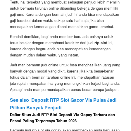
Tentu hal tersebut yang membuat sebagian penjudi lebih memilih
untuk bermain taruhan online dibanding bekerja dengan memiliki
gaji umr. Karena dengan bermain judi ini anda bisa mendapatkan
gaji tersebut dalam waktu cukup satu hari saja jika bisa
mendapatkan kemenangan disaat memainkan game tersebut.
Kendati demikian, bagi anda member baru ada baiknya untuk
terus belajar dengan memahami karakter dari judi
rtp slot
ini,
karena dengan begitu anda bisa mendapatkan kemenangan
dengan mudah dalam waktu yang instan.
Jadi mari bermain judi online untuk bisa menghasilkan uang yang
banyak dengan modal yang dikit, karena jika kita benar-benar
fokus dalam bermain taruhan online ini, mendapatkan ratusan
juta rupiah merupakan hal yang memungkinkan terjadi bagi anda.
Apalagi anda mampu mendapatkan bonus besar berupa jackpot.
See also
Deposit RTP Slot Gacor Via Pulsa Jadi
Pilihan Banyak Penjudi
Daftar Situs Judi RTP Slot Deposit Via Gopay Terbaru dan
Resmi Paling Terpercaya Tahun 2023
Bermain judi rtp slot via gopay akan memberikan anda kepuasan