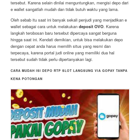
tersebut. Karena selain dinilai menguntungkan, mengisi depo dari
e wallet sangatlah mudah dan tidak butuh waktu yang lama.
Oleh sebab itu saat ini banyak sekali penjudi yang menjadikan e
wallet sebagai cara untuk melakukan
deposit OVO
. Karena
langkah terobosan baru tersebut dipercaya sangat berguna
hingga saat ini. Kendati demikian, untuk bisa melakukan depo
dengan cepat anda harus memilih situs yang resmi dan
terpecaya, karena portal judi online yang memiliki dua hal
tersebut sudah tidak perlu dipertanyakan lagi.
CARA MUDAH ISI DEPO RTP SLOT LANGSUNG VIA GOPAY TANPA
KENA POTONGAN