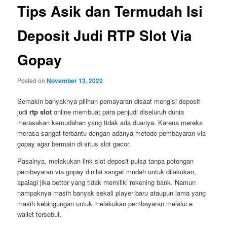
Tips Asik dan Termudah Isi
Deposit Judi RTP Slot Via
Gopay
Posted on
November 13, 2022
Semakin banyaknya pilihan pemayaran disaat mengisi deposit
judi
rtp slot
online membuat para penjudi diseluruh dunia
merasakan kemudahan yang tidak ada duanya. Karena mereka
merasa sangat terbantu dengan adanya metode pembayaran via
gopay agar bermain di situs slot gacor.
Pasalnya, melakukan link slot deposit pulsa tanpa potongan
pembayaran via gopay dinilai sangat mudah untuk dilakukan,
apalagi jika bettor yang tidak memiliki rekening bank. Namun
nampaknya masih banyak sekali player baru ataupun lama yang
masih kebingungan untuk melakukan pembayaran melalui e
wallet tersebut.