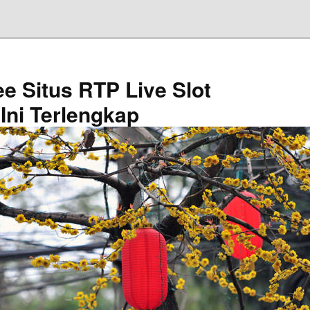
e Situs RTP Live Slot
 Ini Terlengkap