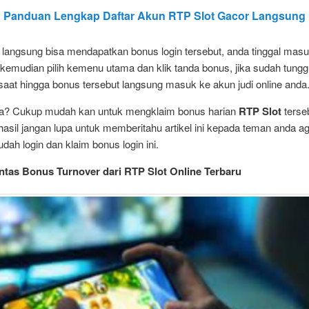
Panduan Lengkap Daftar Akun RTP Slot Gacor Langsung
 langsung bisa mendapatkan bonus login tersebut, anda tinggal masu
kemudian pilih kemenu utama dan klik tanda bonus, jika sudah tungg
aat hingga bonus tersebut langsung masuk ke akun judi online anda
? Cukup mudah kan untuk mengklaim bonus harian
RTP Slot
terseb
asil jangan lupa untuk memberitahu artikel ini kepada teman anda ag
ah login dan klaim bonus login ini.
tas Bonus Turnover dari RTP Slot Online Terbaru