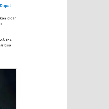
 Dapat
kan id dan
u
.
ut, jika
ar bisa