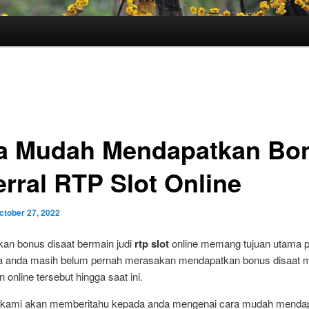
a Mudah Mendapatkan Bo
erral RTP Slot Online
ctober 27, 2022
an bonus disaat bermain judi
rtp slot
online memang tujuan utama pa
ika anda masih belum pernah merasakan mendapatkan bonus disaat
n online tersebut hingga saat ini.
i kami akan memberitahu kepada anda mengenai cara mudah menda