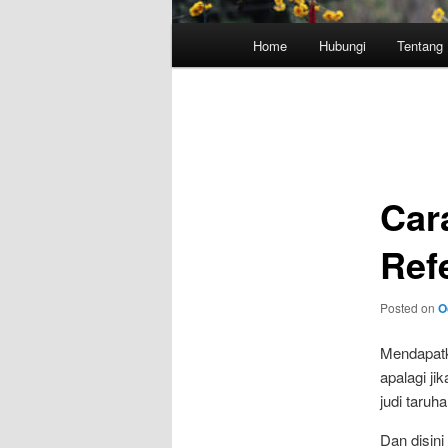
Main
Home
Hubungi
Tentang
menu
Post
navigation
Car
Ref
Posted on
O
Mendapatk
apalagi j
judi taruha
Dan disin