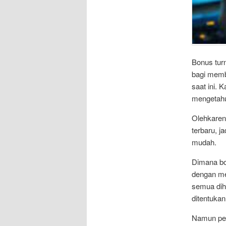
Bonus tur
bagi memb
saat ini. 
mengetahui
Olehkarena
terbaru, j
mudah.
Dimana bo
dengan me
semua dihi
ditentukan 
Namun perl