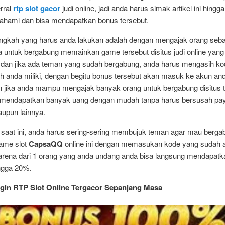
rral
rtp slot gacor
judi online, jadi anda harus simak artikel ini hingga
hami dan bisa mendapatkan bonus tersebut.
ngkah yang harus anda lakukan adalah dengan mengajak orang seb
 untuk bergabung memainkan game tersebut disitus judi online yan
, dan jika ada teman yang sudah bergabung, anda harus mengasih kod
h anda miliki, dengan begitu bonus tersebut akan masuk ke akun an
 jika anda mampu mengajak banyak orang untuk bergabung disitus t
 mendapatkan banyak uang dengan mudah tanpa harus bersusah pa
aupun lainnya.
i saat ini, anda harus sering-sering membujuk teman agar mau berga
ame slot
CapsaQQ
online ini dengan memasukan kode yang sudah 
karena dari 1 orang yang anda undang anda bisa langsung mendapat
ingga 20%.
gin RTP Slot Online Tergacor Sepanjang Masa