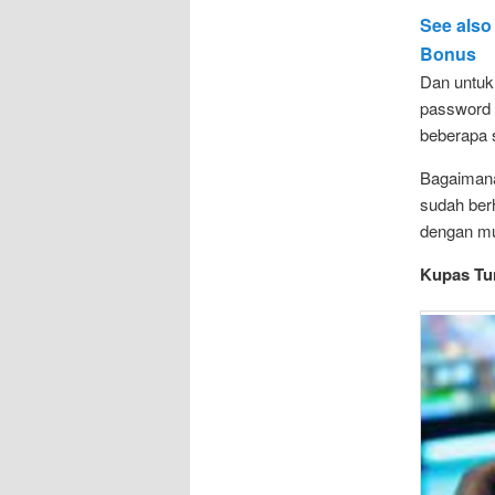
See also
Bonus
Dan untuk
password 
beberapa s
Bagaimana
sudah berh
dengan mud
Kupas Tun