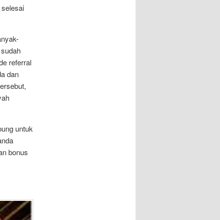
 selesai
anyak-
g sudah
e referral
da dan
ersebut,
yah
bung untuk
anda
kan bonus